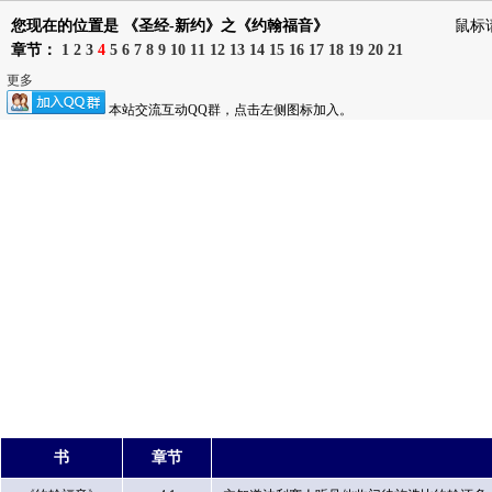
您现在的位置是 《圣经-新约》之《约翰福音》
鼠标
章节：
1
2
3
4
5
6
7
8
9
10
11
12
13
14
15
16
17
18
19
20
21
更多
本站交流互动QQ群，点击左侧图标加入。
书
章节