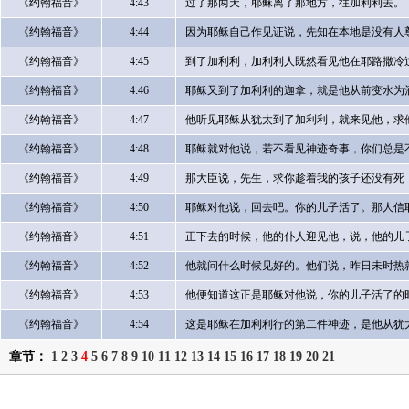
《约翰福音》
4:43
过了那两天，耶稣离了那地方，往加利利去。
《约翰福音》
4:44
因为耶稣自己作见证说，先知在本地是没有人
《约翰福音》
4:45
到了加利利，加利利人既然看见他在耶路撒冷
《约翰福音》
4:46
耶稣又到了加利利的迦拿，就是他从前变水为
《约翰福音》
4:47
他听见耶稣从犹太到了加利利，就来见他，求
《约翰福音》
4:48
耶稣就对他说，若不看见神迹奇事，你们总是
《约翰福音》
4:49
那大臣说，先生，求你趁着我的孩子还没有死
《约翰福音》
4:50
耶稣对他说，回去吧。你的儿子活了。那人信
《约翰福音》
4:51
正下去的时候，他的仆人迎见他，说，他的儿
《约翰福音》
4:52
他就问什么时候见好的。他们说，昨日未时热
《约翰福音》
4:53
他便知道这正是耶稣对他说，你的儿子活了的
《约翰福音》
4:54
这是耶稣在加利利行的第二件神迹，是他从犹
章节：
1
2
3
4
5
6
7
8
9
10
11
12
13
14
15
16
17
18
19
20
21