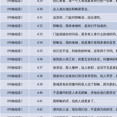
《约翰福音》
4:29
你们来看，有一个人将我素来所行的一切事，
《约翰福音》
4:30
众人就出城往耶稣那里去。
《约翰福音》
4:31
这其间，门徒对耶稣说，拉比请吃。
《约翰福音》
4:32
耶稣说，我有食物吃，是你们不知道的。
《约翰福音》
4:33
门徒就彼此对问说，莫非有人拿什么给他吃吗
《约翰福音》
4:34
耶稣说，我的食物，就是遵行差我来者的旨意
《约翰福音》
4:35
你们岂不说，到收割的时候，还有四个月吗。
《约翰福音》
4:36
收割的人得工价，积畜五谷到永生。叫撒种的
《约翰福音》
4:37
俗语说，那人撒种，这人收割，这话可见是真
《约翰福音》
4:38
我差你们去收你们所没有劳苦的。别人劳苦，
《约翰福音》
4:39
那城里有好些撒玛利亚人信了耶稣，因为那妇
《约翰福音》
4:40
于是撒玛利亚人来见耶稣，求他在他们那里住
《约翰福音》
4:41
因耶稣的话，信的人就更多了。
《约翰福音》
4:42
便对妇人说，现在我们信，不是因为你的话，