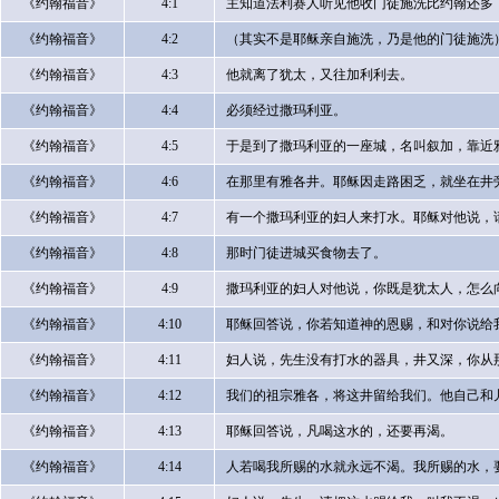
《约翰福音》
4:1
主知道法利赛人听见他收门徒施洗比约翰还多
《约翰福音》
4:2
（其实不是耶稣亲自施洗，乃是他的门徒施洗
《约翰福音》
4:3
他就离了犹太，又往加利利去。
《约翰福音》
4:4
必须经过撒玛利亚。
《约翰福音》
4:5
于是到了撒玛利亚的一座城，名叫叙加，靠近
《约翰福音》
4:6
在那里有雅各井。耶稣因走路困乏，就坐在井
《约翰福音》
4:7
有一个撒玛利亚的妇人来打水。耶稣对他说，
《约翰福音》
4:8
那时门徒进城买食物去了。
《约翰福音》
4:9
撒玛利亚的妇人对他说，你既是犹太人，怎么
《约翰福音》
4:10
耶稣回答说，你若知道神的恩赐，和对你说给
《约翰福音》
4:11
妇人说，先生没有打水的器具，井又深，你从
《约翰福音》
4:12
我们的祖宗雅各，将这井留给我们。他自己和
《约翰福音》
4:13
耶稣回答说，凡喝这水的，还要再渴。
《约翰福音》
4:14
人若喝我所赐的水就永远不渴。我所赐的水，