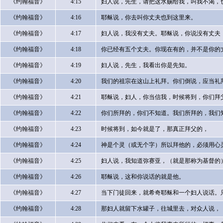
《约翰福音》
4:15
妇人说，先生，请把这水赐给我，叫我不渴，
《约翰福音》
4:16
耶稣说，你去叫你丈夫也到这里来。
《约翰福音》
4:17
妇人说，我没有丈夫。耶稣说，你说没有丈夫
《约翰福音》
4:18
你已经有五个丈夫。你现在有的，并不是你的
《约翰福音》
4:19
妇人说，先生，我看出你是先知。
《约翰福音》
4:20
我们的祖宗在这山上礼拜。你们倒说，应当礼
《约翰福音》
4:21
耶稣说，妇人，你当信我，时候将到，你们拜
《约翰福音》
4:22
你们所拜的，你们不知道。我们所拜的，我们
《约翰福音》
4:23
时候将到，如今就是了，那真正拜父的，
《约翰福音》
4:24
神是个灵（或无个字）所以拜他的，必须用心
《约翰福音》
4:25
妇人说，我知道弥赛亚，（就是那称为基督的
《约翰福音》
4:26
耶稣说，这和你说话的就是他。
《约翰福音》
4:27
当下门徒回来，就希奇耶稣和一个妇人说话。
《约翰福音》
4:28
那妇人就留下水罐子，往城里去，对众人说，