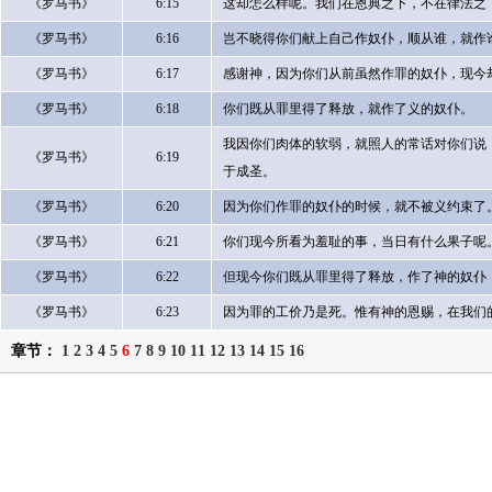
《罗马书》
6:15
这却怎么样呢。我们在恩典之下，不在律法之
《罗马书》
6:16
岂不晓得你们献上自己作奴仆，顺从谁，就作
《罗马书》
6:17
感谢神，因为你们从前虽然作罪的奴仆，现今
《罗马书》
6:18
你们既从罪里得了释放，就作了义的奴仆。
我因你们肉体的软弱，就照人的常话对你们说
《罗马书》
6:19
于成圣。
《罗马书》
6:20
因为你们作罪的奴仆的时候，就不被义约束了
《罗马书》
6:21
你们现今所看为羞耻的事，当日有什么果子呢
《罗马书》
6:22
但现今你们既从罪里得了释放，作了神的奴仆
《罗马书》
6:23
因为罪的工价乃是死。惟有神的恩赐，在我们
章节：
1
2
3
4
5
6
7
8
9
10
11
12
13
14
15
16