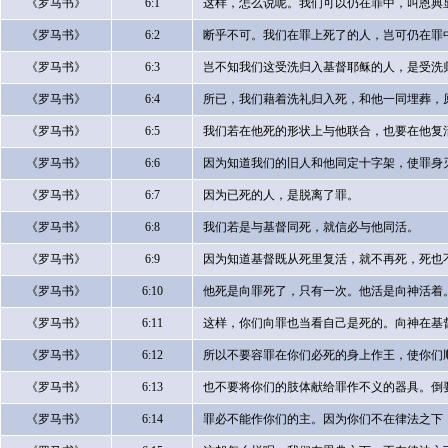
《罗马书》
6:1
这样，怎么说呢。我们可以仍在罪中，叫恩典
《罗马书》
6:2
断乎不可。我们在罪上死了的人，岂可仍在罪
《罗马书》
6:3
岂不知我们这受洗归入基督耶稣的人，是受洗
《罗马书》
6:4
所已，我们藉着洗礼归入死，和他一同埋葬，
《罗马书》
6:5
我们若在他死的形状上与他联合，也要在他复
《罗马书》
6:6
因为知道我们的旧人和他同定十字架，使罪身
《罗马书》
6:7
因为已死的人，是脱离了罪。
《罗马书》
6:8
我们若是与基督同死，就信必与他同活。
《罗马书》
6:9
因为知道基督既从死里复活，就不再死，死也
《罗马书》
6:10
他死是向罪死了，只有一次。他活是向神活着
《罗马书》
6:11
这样，你们向罪也当看自己是死的。向神在基
《罗马书》
6:12
所以不要容罪在你们必死的身上作王，使你们
《罗马书》
6:13
也不要将你们的肢体献给罪作不义的器具。倒
《罗马书》
6:14
罪必不能作你们的主。因为你们不在律法之下