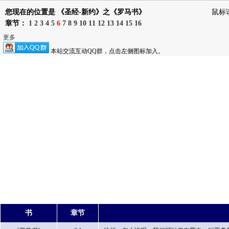
您现在的位置是 《圣经-新约》之《罗马书》
鼠标
章节：
1
2
3
4
5
6
7
8
9
10
11
12
13
14
15
16
更多
本站交流互动QQ群，点击左侧图标加入。
书
章节